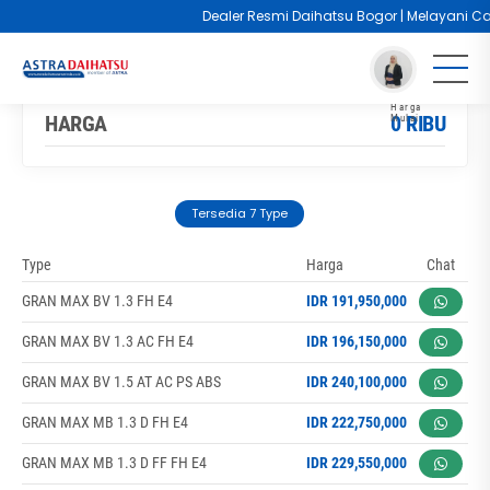
Dealer Resmi Daihatsu Bogor | Melayani Cash 
You are here :
Beranda
/
Model
/
Daihatsu Gran Max MB
HARGA
0 RIBU
Tersedia 7 Type
Type
Harga
Chat
GRAN MAX BV 1.3 FH E4
IDR 191,950,000
GRAN MAX BV 1.3 AC FH E4
IDR 196,150,000
GRAN MAX BV 1.5 AT AC PS ABS
IDR 240,100,000
GRAN MAX MB 1.3 D FH E4
IDR 222,750,000
GRAN MAX MB 1.3 D FF FH E4
IDR 229,550,000