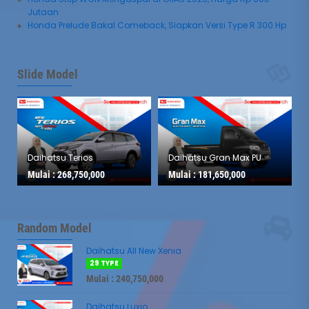
Jutaan
Honda Prelude Bakal Comeback, Siapkan Versi Type R 300 Hp
Slide Model
Daihatsu Terios
Daihatsu Gran Max PU
Mulai :
268,750,000
Mulai :
181,650,000
Random Model
Daihatsu All New Xenia
29 TYPE
Mulai : 240,750,000
Daihatsu Luxio