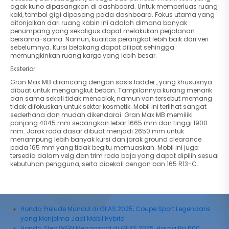
agak kuno dipasangkan di dashboard. Untuk memperluas ruang
kaki, tombol gigi dipasang pada dashboard. Fokus utama yang
ditonjolkan dari ruang kabin ini adalah dimana banyak
penumpang yang sekaligus dapat melakukan perjalanan
bersama-sama. Namun, kualitas perangkat lebih baik dari veri
sebelumnya. Kursi belakang dapat dilipat sehingga
memungkinkan ruang kargo yang lebih besar.
Eksterior
Gran Max MB dirancang dengan sasis ladder , yang khususnya
dibuat untuk mengangkut beban. Tampilannya kurang menarik
dan sama sekali tidak mencolok, namun van tersebut memang
tidak difokuskan untuk sektor kosmetik. Mobil ini terlihat sangat
sederhana dan mudah dikendarai. Gran Max MB memiliki
panjang 4045 mm sedangkan lebar 1665 mm dan tinggi 1900
mm. Jarak roda dasar dibuat menjadi 2650 mm untuk
menampung lebih banyak kursi dan jarak ground clearance
pada 165 mm yang tidak begitu memuaskan. Mobil ini juga
tersedia dalam velg dan trim roda baja yang dapat dipilih sesuai
kebutuhan pengguna, serta dibekali dengan ban 165 R13-C.
Honda Prelude Muncul di GIIAS 2025, Coupe Sport Legendaris
yang Menjelma Jadi Mobil Hybrid
Honda Step WGN Mengaspal di GIIAS 2025, Harga Rp 600