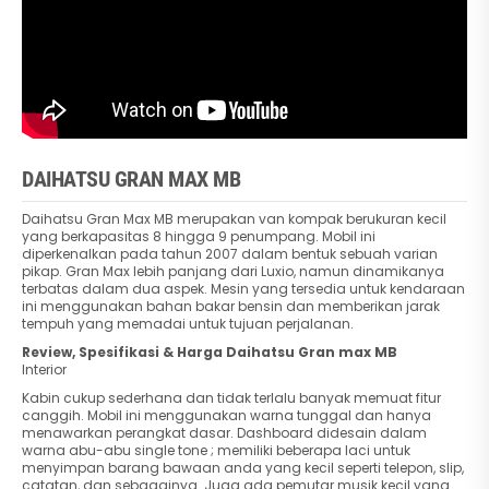
DAIHATSU GRAN MAX MB
Daihatsu Gran Max MB merupakan van kompak berukuran kecil
yang berkapasitas 8 hingga 9 penumpang. Mobil ini
diperkenalkan pada tahun 2007 dalam bentuk sebuah varian
pikap. Gran Max lebih panjang dari Luxio, namun dinamikanya
terbatas dalam dua aspek. Mesin yang tersedia untuk kendaraan
ini menggunakan bahan bakar bensin dan memberikan jarak
tempuh yang memadai untuk tujuan perjalanan.
Review, Spesifikasi & Harga Daihatsu Gran max MB
Interior
Kabin cukup sederhana dan tidak terlalu banyak memuat fitur
canggih. Mobil ini menggunakan warna tunggal dan hanya
menawarkan perangkat dasar. Dashboard didesain dalam
warna abu-abu single tone ; memiliki beberapa laci untuk
menyimpan barang bawaan anda yang kecil seperti telepon, slip,
catatan, dan sebagainya. Juga ada pemutar musik kecil yang