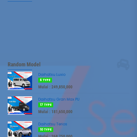
Mulai :
227,750,000
Mulai :
240,750,000
Random Model
Daihatsu Luxio
6 TYPE
Mulai : 249,850,000
Daihatsu Gran Max PU
17 TYPE
Mulai : 181,650,000
Daihatsu Terios
10 TYPE
Mulai : 268,750,000