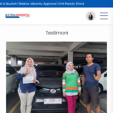
 & Mudah | Berkas dibantu Approve | Unit Ready Stock
You are here :
Beranda
/
Testimoni
/
Testimoni
Testimoni