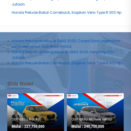
Jutaan
Honda Prelude Bakal Comeback, Siapkan Versi Type R 300 Hp
Honda Prelude Muncul di GIIAS 2025, Coupe Sport Legendaris
yang Menjelma Jadi Mobil Hybrid
Honda Step WGN Mengaspal di GIIAS 2025, Harga Rp 600
Jutaan
Honda Prelude Bakal Comeback, Siapkan Versi Type R 300 Hp
Slide Model
Daihatsu Rocky
Daihatsu All New Xenia
Mulai :
227,750,000
Mulai :
240,750,000